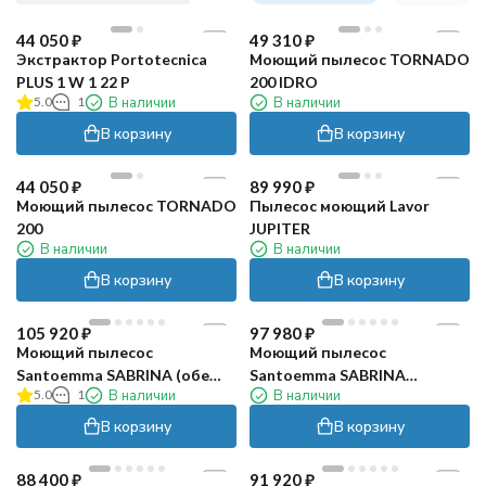
44 050
₽
49 310
₽
Экстрактор Portotecnica
Моющий пылесос TORNADO
PLUS 1 W 1 22 P
200 IDRO
5.0
1
В наличии
В наличии
В корзину
В корзину
44 050
₽
89 990
₽
Моющий пылесос TORNADO
Пылесос моющий Lavor
200
JUPITER
В наличии
В наличии
В корзину
В корзину
105 920
₽
97 980
₽
Моющий пылесос
Моющий пылесос
Santoemma SABRINA (обе
Santoemma SABRINA
5.0
1
В наличии
В наличии
щетки)
(NS270N-M)
В корзину
В корзину
88 400
₽
91 920
₽