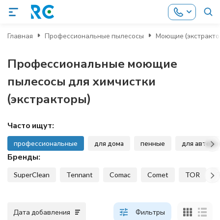
Главная
Профессиональные пылесосы
Моющие (экстракто
Профессиональные моющие
пылесосы для химчистки
(экстракторы)
Часто ищут:
профессиональные
для дома
пенные
для автомо
Бренды:
SuperClean
Tennant
Comac
Comet
TOR
Дата добавления
Фильтры